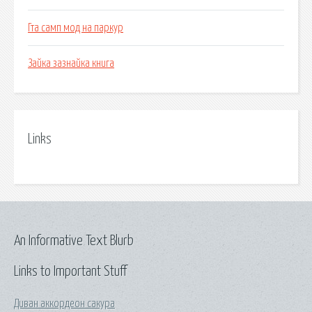
Гта самп мод на паркур
Зайка зазнайка книга
Links
An Informative Text Blurb
Links to Important Stuff
Диван аккордеон сакура