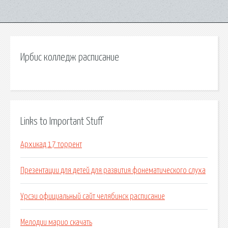
Ирбис колледж расписание
Links to Important Stuff
Архикад 17 торрент
Презентации для детей для развития фонематического слуха
Урсэи официальный сайт челябинск расписание
Мелодии марио скачать