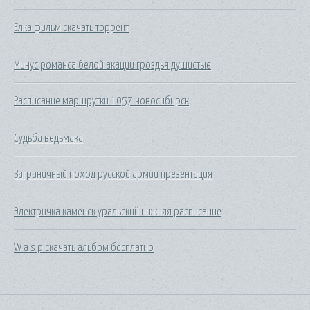
Елка фильм скачать торрент
Минус романса белой акации гроздья душистые
Расписание маршрутки 1057 новосибирск
Судьба ведьмака
Заграничный поход русской армии презентация
Электричка каменск уральский нижняя расписание
W a s p скачать альбом бесплатно