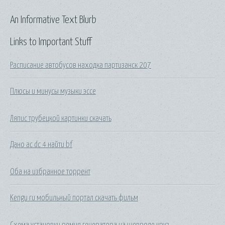
An Informative Text Blurb
Links to Important Stuff
Расписание автобусов находка партизанск 207
Плюсы и минусы музыки эссе
Ляпис трубецкой картинки скачать
Дано ac dc 4 найти bf
Оба на избранное торрент
Kengu ru мобильный портал скачать фильм
Схема установки ремня генератора на шевроле круз