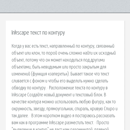
Inkscape текст по контуру
Когда у вас есть текст, направленный по контуру, связанный
объект или клон, то порой очень сложно найти их исходный
объект, потому что он может находиться под другими
объектами, быть невидимым или просто закрытым для
изменений (функция «запереть»). Бывает такое что текст
сливается с фоном и чтобы его выделить нужно сделать
обводку по контуру. · Расположение текста по контуру в
Inkscape Создайте новый документ и текстовый блок. В
качестве контура можно использовать любую фигуру, как то
окружность, звезду, прямоугольник, спираль, кривую Спиро и
так далее. · В этом коротком видео я постараюсь рассказать
вам как в программе Inkscape разместить текст. · Просто
"выделение в контур" не даст нам разомкнутой, плавной