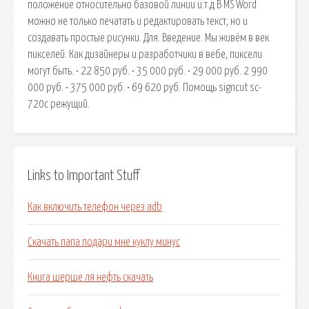
положение относительно базовой линии и.т.д В MS Word
можно не только печатать и редактировать текст, но и
создавать простые рисунки. Для. Введение. Мы живём в век
пикселей. Как дизайнеры и разработчики в вебе, пиксели
могут быть. • 22 850 руб. • 35 000 руб. • 29 000 руб. 2 990
000 руб. • 375 000 руб. • 69 620 руб. Помощь signcut sc-
720c режущий.
Links to Important Stuff
Как включить телефон через adb
Скачать папа подари мне куклу минус
Книга шерше ля нефть скачать