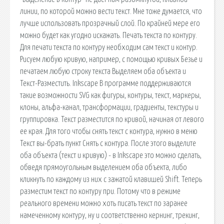
линии, по которой можно вести текст. Мне тоже думается, что
лучше использовать прозрачный слой. По крайней мере его
можно будет как угодно искажать. Печать текста по контуру.
Для печати текста по контуру необходим сам текст и контур.
Рисуем любую кривую, например, с помощью кривых Безье и
печатаем любую строку текста Выделяем оба объекта и
Текст-Разместить. Inkscape В программе поддерживаются
такие возможности SVG как фигуры, контуры, текст, маркеры,
клоны, альфа-канал, трансформации, градиенты, текстуры и
группировка. Текст разместится по кривой, начиная от левого
ее края. Для того чтобы снять текст с контура, нужно в меню
Текст вы-брать пункт Снять с контура. После этого выделите
оба объекта (текст и кривую) - в Inkscape это можно сделать,
обведя прямоугольным выделением оба объекта, либо
кликнуть по каждому из них с зажатой клавишей Shift. Теперь
разместим текст по контуру при. Потому что в режиме
реального времени можно хоть писать текст по заранее
намеченному контуру, ну и соответственно кернинг, трекинг,