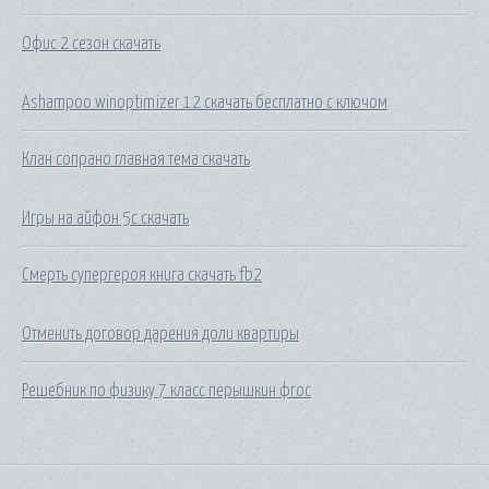
Офис 2 сезон скачать
Ashampoo winoptimizer 12 скачать бесплатно c ключом
Клан сопрано главная тема скачать
Игры на айфон 5с скачать
Смерть супергероя книга скачать fb2
Отменить договор дарения доли квартиры
Решебник по физику 7 класс перышкин фгос