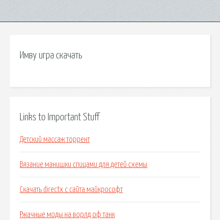
Имву игра скачать
Links to Important Stuff
Детский массаж торрент
Вязание манишки спицами для детей схемы
Скачать directx с сайта майкрософт
Ржачные моды на ворлд оф танк