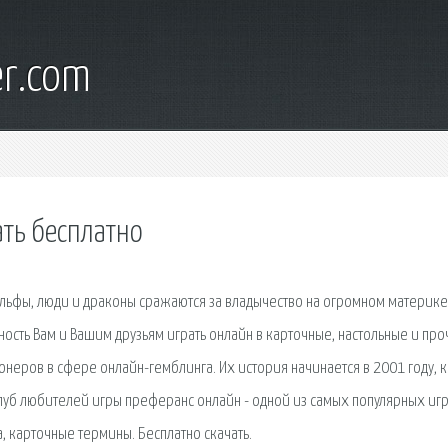
er.com
ать бесплатно
эльфы, люди и драконы сражаются за владычество на огромном материке
ость Вам и Вашим друзьям играть онлайн в карточные, настольные и про
онеров в сфере онлайн-гемблинга. Их история начинается в 2001 году, к
луб любителей игры преферанс онлайн - одной из самых популярных игр
 карточные термины. Бесплатно скачать.