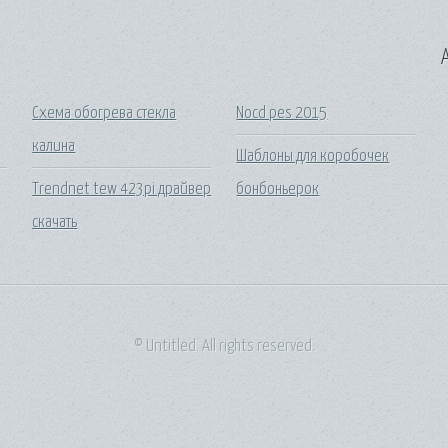
A
Схема обогрева стекла
Nocd pes 2015
калина
Шаблоны для коробочек
Trendnet tew 423pi драйвер
бонбоньерок
скачать
© Untitled. All rights reserved.