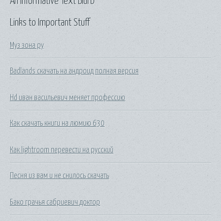
An Informative Text Blurb
Links to Important Stuff
Муз зона ру
Badlands скачать на андроид полная версия
Hd иван васильевич меняет профессию
Как скачать книги на люмию 630
Как lightroom перевести на русский
Песня из вам и не снилось скачать
Бако грачья сабриевич доктор