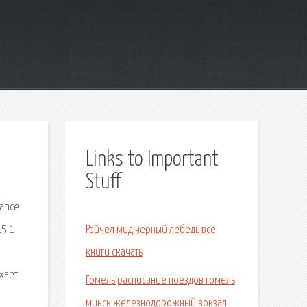
Links to Important
Stuff
Dance
15 1
Рэйчел мид черный лебедь все
книги скачать
хает
Гомель расписание поездов гомель
минск железнодорожный вокзал