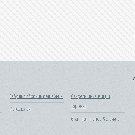
A
Рябушко сборник решебник
Секреты инквизиции
торрент
Матси юлия
Grammar friends 5 скачать