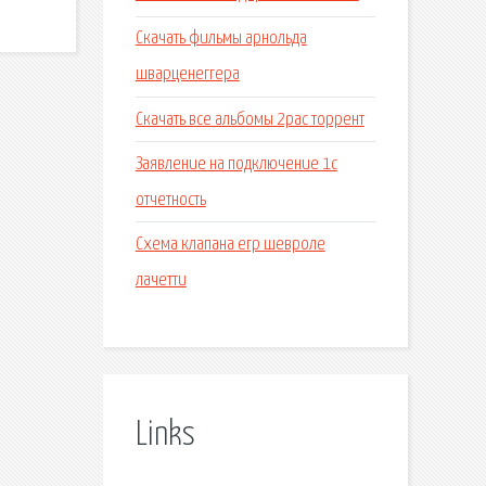
Скачать фильмы арнольда
шварценеггера
Скачать все альбомы 2pac торрент
Заявление на подключение 1с
отчетность
Схема клапана егр шевроле
лачетти
Links