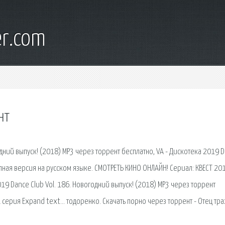
er.com
нт
одний выпуск! (2018) MP3 через торрент бесплатно, VA - Дискотека 2019 
полная версия на русском языке. СМОТРЕТЬ КИНО ОНЛАЙН! Сериал: КВЕСТ 20
19 Dance Club Vol. 186. Новогодний выпуск! (2018) MP3 через торрент
 серия Expand text… тодоренко. Скачать порно через торрент - Отец тра