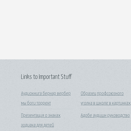
Links to Important Stuff
Аудиокнига бернар вербер
Образец профсоюзного
мы боги торрент
уголка в школе в картинках
Презентация о знаках
Адобе аудишн руководство
зодиака для детей