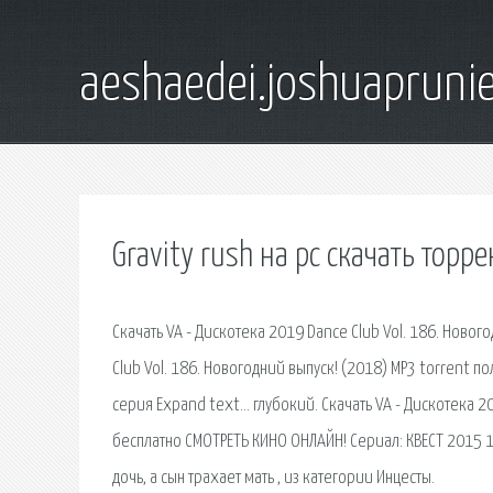
aeshaedei.joshuapruni
Gravity rush на pc скачать торре
Скачать VA - Дискотека 2019 Dance Club Vol. 186. Новог
Club Vol. 186. Новогодний выпуск! (2018) MP3 torrent 
серия Expand text… глубокий. Скачать VA - Дискотека 20
бесплатно СМОТРЕТЬ КИНО ОНЛАЙН! Сериал: КВЕСТ 2015 1
дочь, а сын трахает мать , из категории Инцесты.