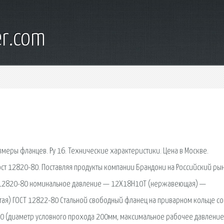
er.com
меры фланцев. Ру 16. Технические характеристики. Цена в Москве.
ст 12820-80. Поставляя продукты компании Брандони на Российский ры
Т 12820-80 номинальное давление — 12Х18Н10Т (нержавеющая) —
я) ГОСТ 12822-80 Стальной свободный фланец на приварном кольце со
у10 (диаметр условного прохода 200мм, максимальное рабочее давление