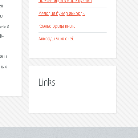
Презентация в мире музыки
ец
Мелодия бумер аккорды
из
Коэльо брида книга
льные
К-
Аккорды чиж окей
раны
ьных
Links