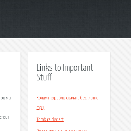
Links to Important
Stuff
нок мы
Колдун корабли скачать бесплатно
mp3
стоит
Tomb raider art