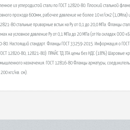
вленное из углеродистой стали по ГОСТ 12820-80. Плоский стальной флан
ловного прохода 600мм, рабочее давление не более 10 кг/см2 (1,0Мпа) 
2821-80 стальные приварные встык на Ру от 0,1 до 20,0 МПа. Фланцы ста
ах на условное давление Ру от 0,1 МПа до 20 МПа (от На складах ООО «Б
0-80. Настоящий стандарт. Фланцы ГОСТ 33259-2015. Информация о ГОСТ
ОСТ 12820-80, 12821-80). ПРАЙС ТД ЗТА цены без НДС (18%) Шаровые к
омышленного назначения. ГОСТ 12816-80 Фланцы арматуры, соединител
200 кгс/кв. см).