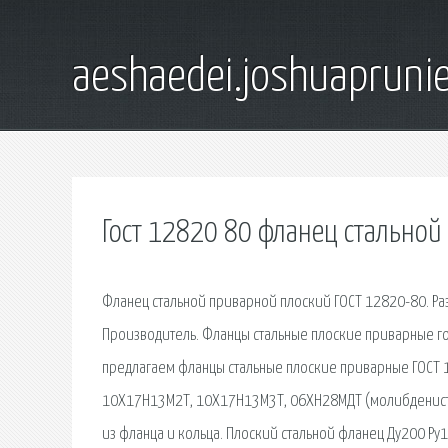
aeshaedei.joshuapruni
Гост 12820 80 фланец стальной
Фланец стальной приварной плоский ГОСТ 12820-80. Раз
Производитель. Фланцы стальные плоские приварные го
предлагаем фланцы стальные плоские приварные ГОС
10Х17Н13М2Т, 10Х17Н13М3Т, 06ХН28МДТ (молибдениста
из фланца и кольца. Плоский стальной фланец Ду200 Р