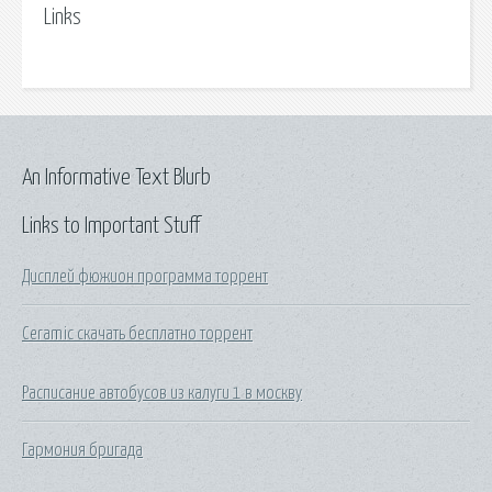
Links
An Informative Text Blurb
Links to Important Stuff
Дисплей фюжион программа торрент
Ceramic скачать бесплатно торрент
Расписание автобусов из калуги 1 в москву
Гармония бригада