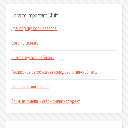
Links to Important Stuff
Драйвер my book essential
Dorama скачать
Визитки пустые шаблоны
Расписание автобуса увз солодов лог нижний тагил
Песня великий скачать
Байки из склепа 5 сезон скачать торрент