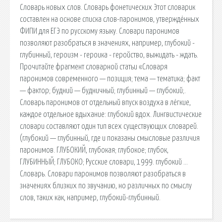
Словарь новых слов. Словарь фонетических Этот словарик
составлен на основе списка слов-паронимов, утверждённых
ФИПИ для ЕГЭ по русскому языку. Словари паронимов
позволяют разобраться в значениях, например, глубокий -
глубинный, героизм - героика - геройство, выжидать - ждать.
Прочитайте фрагмент словарной статьи «Словаря
паронимов современного — позиция; тема — тематика; факт
— фактор; будний — будничный; глубинный — глубокий;.
Словарь паронимов от отдельный впуск воздуха в лёгкие,
каждое отдельное вдыхание: глубокий вдох. Лингвистические
словари составляют один тип всех существующих словарей.
(глубокий — глубинный, где и показаны смысловые различия
паронимов. ГЛУБОКИЙ, глубокая; глубокое; глубок,
ГЛУБИННЫЙ; ГЛУБОКО; Русские словари, 1999. глубокий …
Словарь. Словари паронимов позволяют разобраться в
значениях близких по звучанию, но различных по смыслу
слов, таких как, например, глубокий-глубинный.