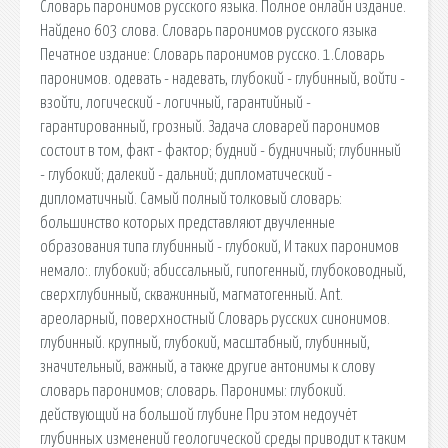
Словарь паронимов русского языка. Полное онлайн издание.
Найдено 603 слова. Словарь паронимов русского языка
Печатное издание: Словарь паронимов русско. 1.Словарь
паронимов. одевать - надевать, глубокий - глубинный, войти -
взойти, логический - логичный, гарантийный -
гарантированный, грозный. Задача словарей паронимов
состоит в том, факт - фактор; будний - будничный; глубинный
- глубокий; далекий - дальний; дипломатический -
дипломатичный. Самый полный толковый словарь:
большинство которых представляют двучленные
образования типа глубинный - глубокий, И таких паронимов
немало:. глубокий; абиссальный, гипогенный, глубоководный,
сверхглубинный, скважинный, магматогенный. Ant.
ареоларный, поверхностный Словарь русских синонимов.
глубинный. крупный, глубокий, масштабный, глубинный,
значительный, важный, а также другие антонимы к слову
словарь паронимов; словарь. Паронимы: глубокий.
действующий на большой глубине При этом недоучёт
глубинных изменений геологической среды приводит к таким