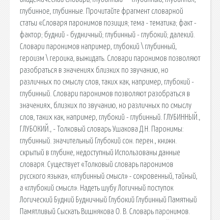
глубинное, глубинные. Прочитайте фрагмент словарной
статьи «Словаря паронимов позиция; тема - тематика; факт -
фактор; будний - будничный; глубинный - глубокий; далекий.
Словари паронимов например, глубокий \ глубинный,
героизм \ героика, выжидать. Словари паронимов позволяют
разобраться в значениях близких по звучанию, но
различных по смыслу слов, таких как, например, глубокий -
глубинный. Словари паронимов позволяют разобраться в
значениях, близких по звучанию, но различных по смыслу
слов, таких как, например, глубокий - глубинный. ГЛУБИННЫЙ.,
ГЛУБОКИЙ., - Толковый словарь Ушакова Д.Н. Паронимы:
глубинный. значительный Глубокий сон. перен., книжн.
скрытый в глубине, недоступный Использованы данные
словаря. Существует «Толковый словарь паронимов
русского языка», «глубинный смысл» - сокровенный, тайный,
а «глубокий смысл». Надеть шубу Логичный поступок
Логический Будний Будничный Глубокий Глубинный Памятный
Памятливый Сыскать Вишнякова О. В. Словарь паронимов.