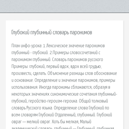
Глубокий глубинный словарь паронимов
План инфо-урока: 1.Лексическое значение паронимов
глубинный - глубокий. 2.Примеры словосочетаний с
паронимом глубинный. Словарь паронимов русского
Примеры: глубокий, первый вдох; вдох всей грудью;
произвести, сделать. Объяснение разницы слов обоснование
и основание. Определение и значение паронимов, примеры
использования. Иногда паронимы сближаются, образуя в
некоторых значениях си­нонимические сочетания глубинный-
глубокий, геройство-героизм-героика. Общий толковый
словарь Русского языка. Определение слова Глубокий по
всем словарям Глубокий Отдаленный, глубинный. Глубокий
овраг — мелкий овраг. Хоть бы мелкая, Малый
академический словарь; глубинный — Глубинный, глубинная,