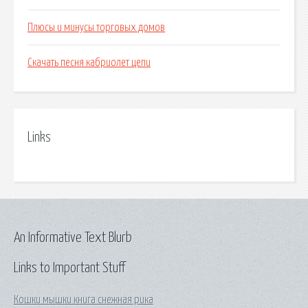
Плюсы и минусы торговых домов
Скачать песня кабриолет цепи
Links
An Informative Text Blurb
Links to Important Stuff
Кошки мышки книга снежная рика