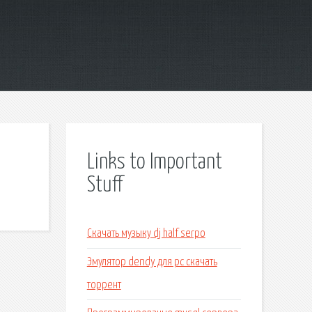
Links to Important
Stuff
Скачать музыку dj half serpo
Эмулятор dendy для pc скачать
торрент