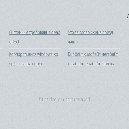
A
Системные требования dead
Что за слово схема поезд
effect
лапти
Корпоративная windows xp
Бит байт килобайт мегабайт
sp3 скачать торрент
гигабайт терабайт таблица
© Untitled. All rights reserved.