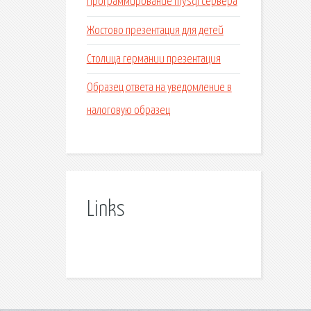
Программирование mysql сервера
Жостово презентация для детей
Столица германии презентация
Образец ответа на уведомление в
налоговую образец
Links