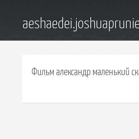
aeshaedei.joshuapruni
Фильм александр маленький ск