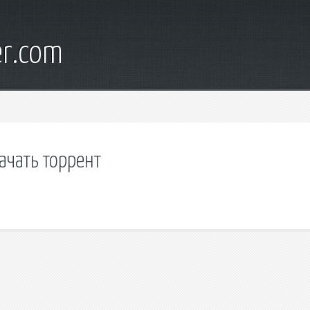
er.com
ачать торрент