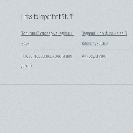
Links to Important Stuff
Толковый словарь академии
Задачник по физике за 8
наук
класс лукашик
Презентации психолога для
Аккорды утки
детей