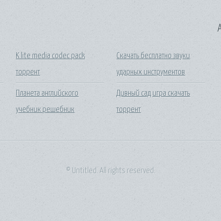
A
K lite media codec pack
Скачать бесплатно звуки
торрент
ударных инструментов
Планета английского
Дивный сад игра скачать
учебник решебник
торрент
© Untitled. All rights reserved.