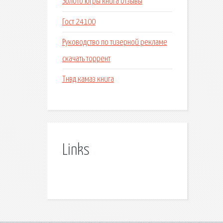
Золото югры книга отзывы
Гост 24100
Руководство по тизерной рекламе
скачать торрент
Тнвд камаз книга
Links