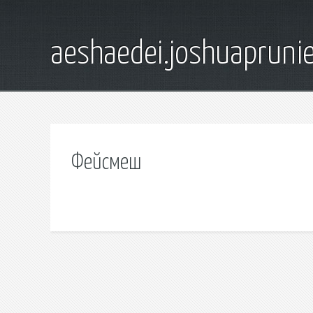
aeshaedei.joshuapruni
Фейсмеш