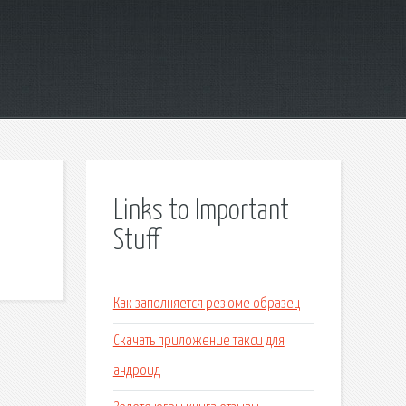
Links to Important
Stuff
Как заполняется резюме образец
Скачать приложение такси для
андроид