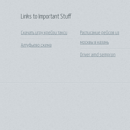
Links to Important Stuff
Скачать игру крейзи такси
Расписание рейсов из
москвы в казань
Алтуфьево схема
Driver amd sempron