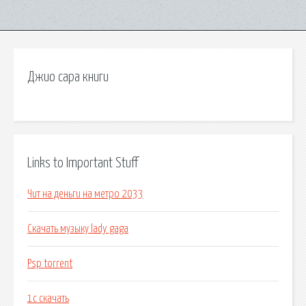
Джио сара книги
Links to Important Stuff
Чит на деньги на метро 2033
Скачать музыку lady gaga
Psp torrent
1c скачать