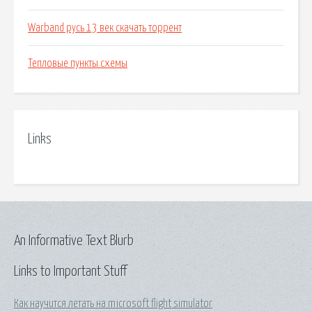
Warband русь 13 век скачать торрент
Тепловые пункты схемы
Links
An Informative Text Blurb
Links to Important Stuff
Как научится летать на microsoft flight simulator