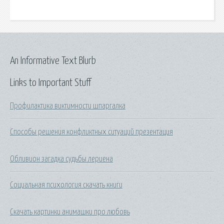
An Informative Text Blurb
Links to Important Stuff
Профилактика виктимности шпаргалка
Способы решения конфликтных ситуаций презентация
Обливион загадка судьбы лериена
Социальная психология скачать книги
Скачать картинки анимашки про любовь