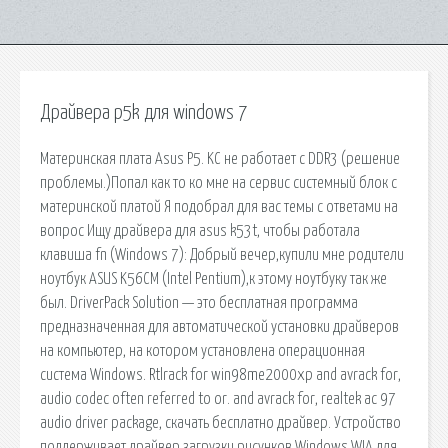
Драйвера p5k для windows 7
Материнская плата Asus P5. KC не работает с DDR3 (решение
проблемы.)Попал как то ко мне на сервис системный блок с
материнской платой Я подобрал для вас темы с ответами на
вопрос Ищу драйвера для asus k53t, чтобы работала
клавиша fn (Windows 7): Добрый вечер,купили мне родители
ноутбук ASUS K56CM (Intel Pentium),к этому ноутбуку так же
был. DriverPack Solution — это бесплатная программа
предназначенная для автоматической установки драйверов
на компьютер, на котором установлена операционная
система Windows. Rtlrack for win98me2000xp and avrack for,
audio codec often referred to or. and avrack for, realtek ac 97
audio driver package, скачать бесплатно драйвер. Устройство
поддерживает драйвер загрузки рисунков Windows WIA для