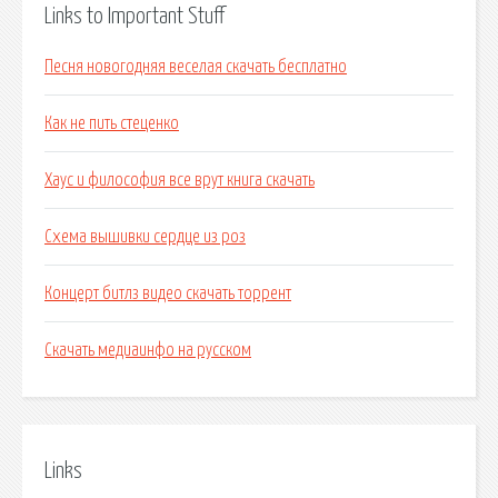
Links to Important Stuff
Песня новогодняя веселая скачать бесплатно
Как не пить стеценко
Хаус и философия все врут книга скачать
Схема вышивки сердце из роз
Концерт битлз видео скачать торрент
Скачать медиаинфо на русском
Links