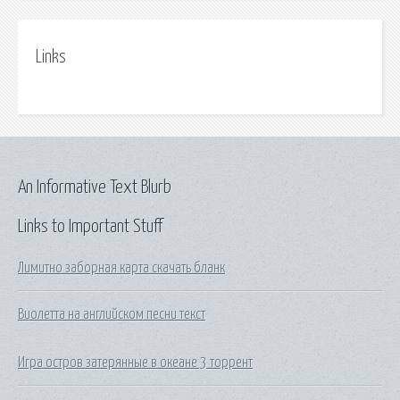
Links
An Informative Text Blurb
Links to Important Stuff
Лимитно заборная карта скачать бланк
Виолетта на английском песни текст
Игра остров затерянные в океане 3 торрент