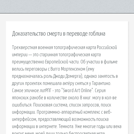
Доказательство смерти в переводе гоблина
Трехверстная военная топографическая карта Российской
империи — это старинная топографическая карта
преимущественно Европейской части. Об участии в фильме
велись переговоры с Вигго Мортенсеном (ему
предназначалась роль Джоди Домерга), однако занятость в
других проектах помешала актёру сняться у Тарантино.
Самое эпичное литРПГ - это "Sword Art Online". Серия
японских ранобе в количестве около 8 книг. могу в кол-ве
ошибиться. Поисковая сиcтема, список запросов, поиск
информации. Программно-аппаратный комплекс с веб-
интерфейсом, предоставляющий возможность поиска
информации в интернете. Темнота. Уже многие годы или века
вокруг меня, моей души только беспросветная мгла.