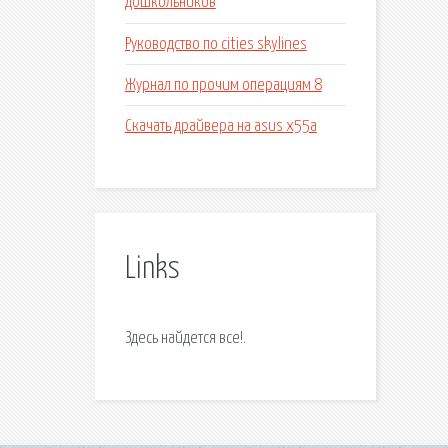
дошкольников
Руководство по cities skylines
Журнал по прочим операциям 8
Скачать драйвера на asus x55a
Links
Здесь найдется все!.