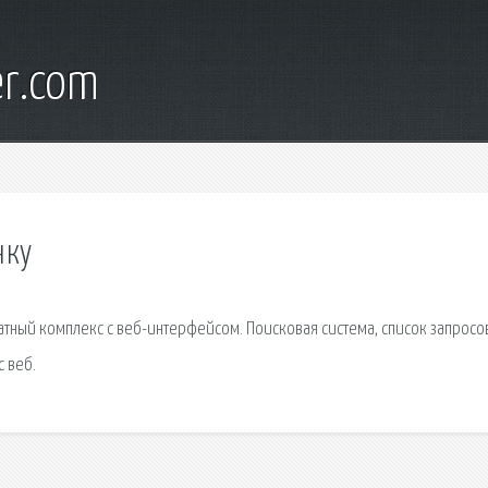
er.com
нку
тный комплекс с веб-интерфейсом. Поисковая сиcтема, список запросо
 веб.