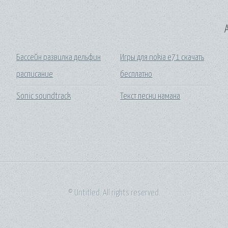
A
Бассейн развилка дельфин
Игры для nokia e71 скачать
расписание
бесплатно
Sonic soundtrack
Текст песни намана
© Untitled. All rights reserved.