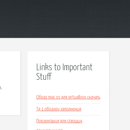
Links to Important
Stuff
в,
Образ mac os для virtualbox скачать
Тд 1 образец заполнения
Презентация для старших