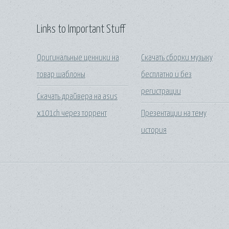
Links to Important Stuff
Оригинальные ценники на
Скачать сборки музыку
товар шаблоны
бесплатно и без
регистрации
Скачать драйвера на asus
x101ch через торрент
Презентации на тему
история