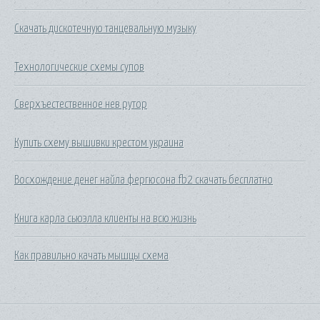
Скачать дискотечную танцевальную музыку
Технологические схемы супов
Сверхъестественное нев рутор
Купить схему вышивки крестом украина
Восхождение денег найла фергюсона fb2 скачать бесплатно
Книга карла сьюэлла клиенты на всю жизнь
Как правильно качать мышцы схема