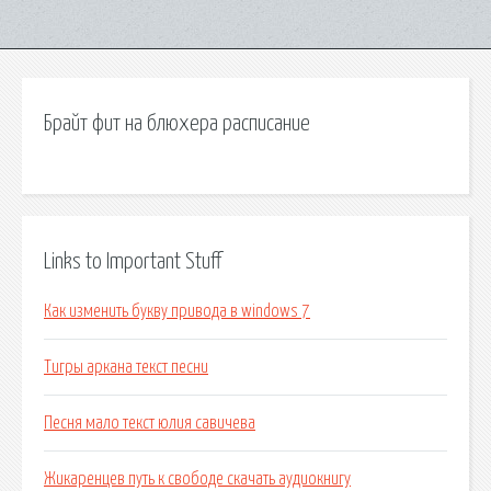
Брайт фит на блюхера расписание
Links to Important Stuff
Как изменить букву привода в windows 7
Тигры аркана текст песни
Песня мало текст юлия савичева
Жикаренцев путь к свободе скачать аудиокнигу