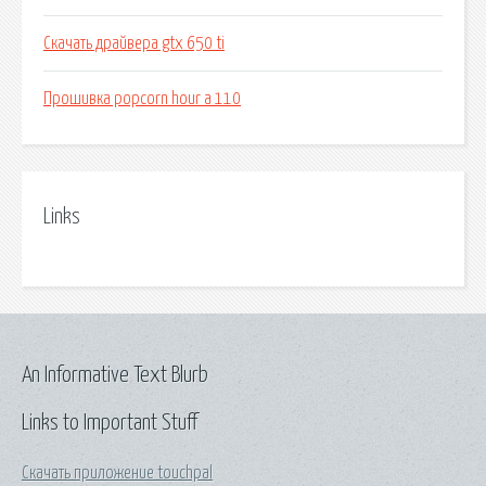
Скачать драйвера gtx 650 ti
Прошивка popcorn hour a 110
Links
An Informative Text Blurb
Links to Important Stuff
Скачать приложение touchpal