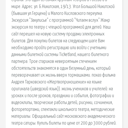
мире. Адрес. ул. Б.Никитская, 19/13. Угол Большой Никитской
(бывшая ул.Герцена) и Малого Кисловского переулка.
Экскурсия "Закулисье" с программой "Читаем вслух" Жанр
экскурсия по театру с чтецкой программой для детей. Наш
сайт перешел на новую систему продажи электронных
билетов. Для покупки билетов на следующем шаге Вам
необходимо пройти регистрацию или войти с учетными
данными билетной системы Ticketland, нашего билетного
партнера. Трое стариков невероятным стечением
обстоятельств знакомятся в один безумный день, который
переворачивает их жизнь вверх тормашками. показ фильма
Андрея Тарковского «Жертвоприношение» на языке
оригинала (шведский язык)). жизнь учеников и учителей: на
уроках и после уроков, праздники и события, фотографии и
видеоклипы, творческие работы детей, рисунки, сочинения,
фоторепортажи, спектакли школьного театра, методические
материалы. Официальный сайт московского академического
театра сатиры. Купить билеты по цене от 200 до 3000 рублей.