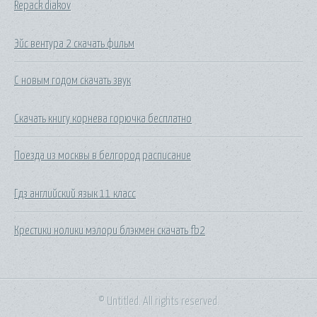
Repack diakov
Эйс вентура 2 скачать фильм
С новым годом скачать звук
Скачать книгу корнева горючка бесплатно
Поезда из москвы в белгород расписание
Гдз английский язык 11 класс
Крестики нолики мэлори блэкмен скачать fb2
© Untitled. All rights reserved.