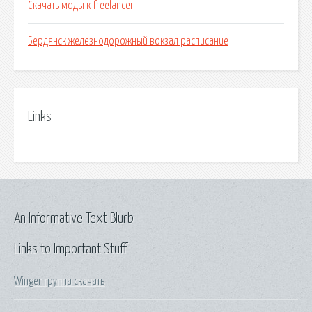
Скачать моды к freelancer
Бердянск железнодорожный вокзал расписание
Links
An Informative Text Blurb
Links to Important Stuff
Winger группа скачать