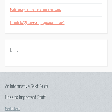
Майнкрафт готовые скины скачать
Infiniti fx35 схема предохранителей
Links
An Informative Text Blurb
Links to Important Stuff
Media tech